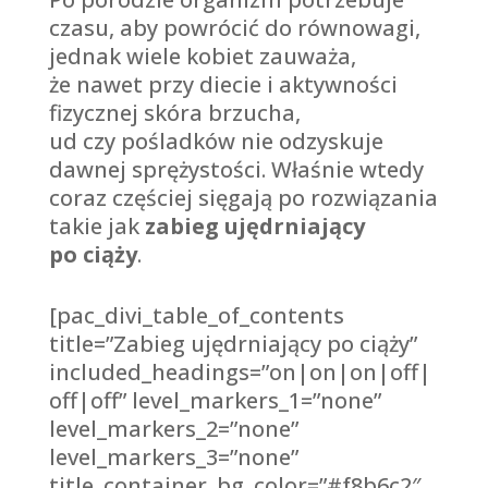
czasu, aby powrócić do równowagi,
jednak wiele kobiet zauważa,
że nawet przy diecie i aktywności
fizycznej skóra brzucha,
ud czy pośladków nie odzyskuje
dawnej sprężystości. Właśnie wtedy
coraz częściej sięgają po rozwiązania
takie jak
zabieg ujędrniający
po ciąży
.
[pac_divi_table_of_contents
title=”Zabieg ujędrniający po ciąży”
included_headings=”on|on|on|off|
off|off” level_markers_1=”none”
level_markers_2=”none”
level_markers_3=”none”
title_container_bg_color=”#f8b6c2″