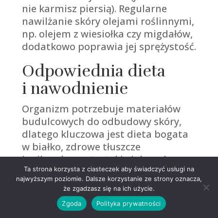
nie karmisz piersią). Regularne
nawilżanie skóry olejami roślinnymi,
np. olejem z wiesiołka czy migdałów,
dodatkowo poprawia jej sprężystość.
Odpowiednia dieta
i nawodnienie
Organizm potrzebuje materiałów
budulcowych do odbudowy skóry,
dlatego kluczowa jest dieta bogata
w białko, zdrowe tłuszcze
i mikroelementy, takie jak cynk
Ta strona korzysta z ciasteczek aby świadczyć usługi na
i krzem. Warto pamiętać także
najwyższym poziomie. Dalsze korzystanie ze strony oznacza,
o piciu dużej ilości wody,
że zgadzasz się na ich użycie.
która wspomaga proces
Zgoda
Polityka prywatności
detoksykacji i regeneracji tkanek.