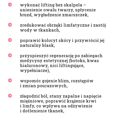
wykonać lifting bez skalpela –

uniesienie owalu twarzy, spłycenie
bruzd, wygładzenie zmarszczek,
zredukować obrzęki limfatyczne i zastój

wody w tkankach,
poprawić koloryt skóry i przywrócić jej

naturalny blask,
przyspieszyć regenerację po zabiegach

medycyny estetycznej (botoks, kwas
hialuronowy, nici liftingujące,
wypełniacze),
wspomóc gojenie blizn, rozstępów

i zmian pourazowych,
złagodzić ból, stany zapalne i napięcie

mięśniowe, poprawić krążenie krwi
i limfy, co wpływa na odżywienie
i dotlenienie tkanek,