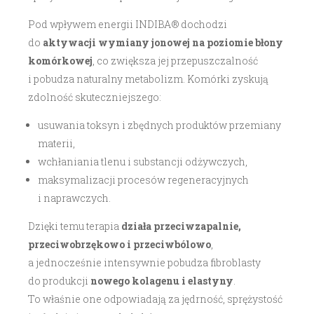
Pod wpływem energii INDIBA® dochodzi
do
aktywacji wymiany jonowej na poziomie błony
komórkowej
, co zwiększa jej przepuszczalność
i pobudza naturalny metabolizm. Komórki zyskują
zdolność skuteczniejszego:
usuwania toksyn i zbędnych produktów przemiany
materii,
wchłaniania tlenu i substancji odżywczych,
maksymalizacji procesów regeneracyjnych
i naprawczych.
Dzięki temu terapia
działa przeciwzapalnie,
przeciwobrzękowo i przeciwbólowo
,
a jednocześnie intensywnie pobudza fibroblasty
do produkcji
nowego kolagenu i elastyny
.
To właśnie one odpowiadają za jędrność, sprężystość