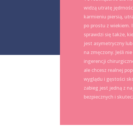
widzą utratę jędrności
karmieniu piersią, utr
po prostu z wiekiem.
sprawdzi się także, ki
jest asymetryczny lu
na zmęczony. Jeśli nie
ingerencji chirurgiczn
ale chcesz realnej po
wyglądu i gęstości skó
zabieg jest jedną z na
bezpiecznych i skutec