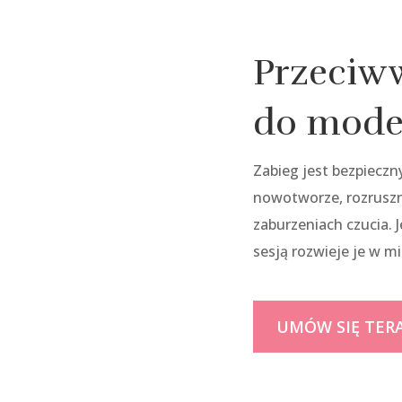
Przeciw
do mode
Zabieg jest bezpieczn
nowotworze, rozruszni
zaburzeniach czucia. 
sesją rozwieje je w m
UMÓW SIĘ TER