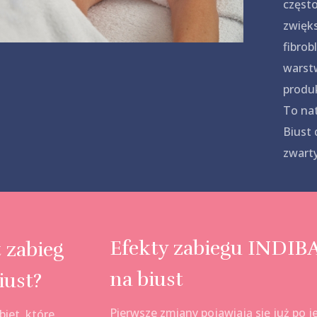
często
zwięks
fibrob
warstw
produk
To natu
Biust 
zwarty
Efekty zabiegu INDIB
 zabieg
na biust
iust?
Pierwsze zmiany pojawiają się już po j
biet, które