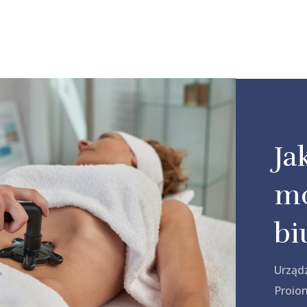
Ja
mo
bi
Urząd
Proion