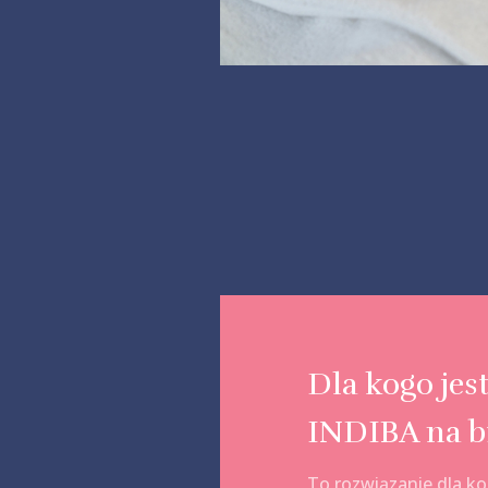
Dla kogo jest
INDIBA na b
To rozwiązanie dla ko