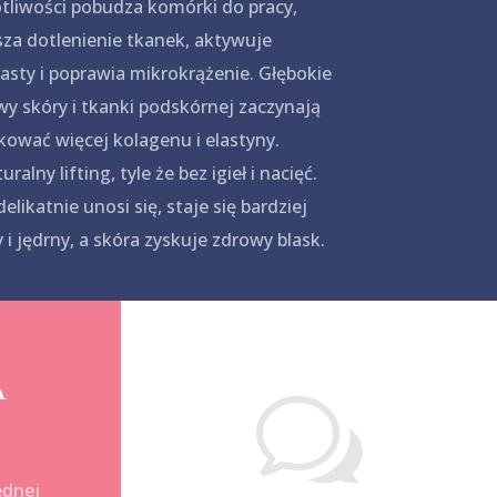
tliwości pobudza komórki do pracy,
za dotlenienie tkanek, aktywuje
lasty i poprawia mikrokrążenie. Głębokie
y skóry i tkanki podskórnej zaczynają
ować więcej kolagenu i elastyny.
ralny lifting, tyle że bez igieł i nacięć.
delikatnie unosi się, staje się bardziej
 i jędrny, a skóra zyskuje zdrowy blask.
A
w
ednej