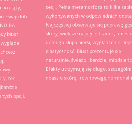
sesji. Pełna metamorfoza to kilka zab
 po ciąży,
wykonywanych w odpowiednich odstę
acie wagi lub
Najczęściej obserwuje się poprawę gęs
 INDIBA
skóry, większe napięcie tkanek, uniesi
edy biust
dolnego słupa piersi, wygładzenie i lep
b wygląda
elastyczność. Biust prezentuje się
 chcesz
naturalnie, świeżo i bardziej młodzieńc
ej,
Efekty utrzymują się długo, szczególnie
prawy
dbasz o skórę i równowagę hormonaln
ry, ten
jbardziej
znych opcji.