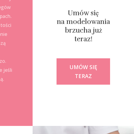
iegów
Umów się
pach.
na modelowania
tości
brzucha już
enie
teraz!
szą
zo.
UMÓW SIĘ
 jeśli
TERAZ
ą.