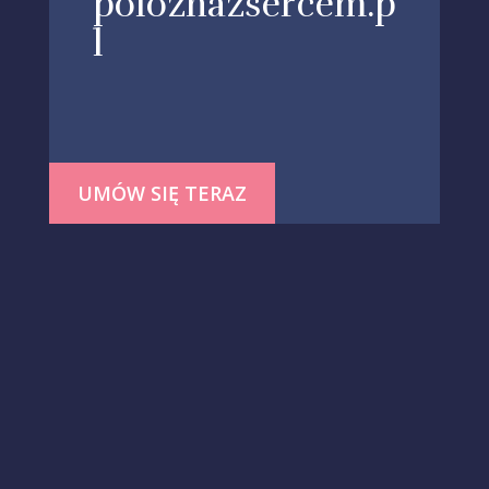
poloznazsercem.p
l
UMÓW SIĘ TERAZ